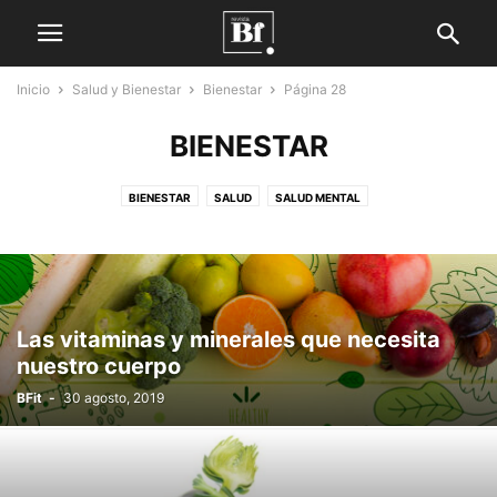
Inicio
Salud y Bienestar
Bienestar
Página 28
BIENESTAR
BIENESTAR
SALUD
SALUD MENTAL
Las vitaminas y minerales que necesita
nuestro cuerpo
BFit
-
30 agosto, 2019