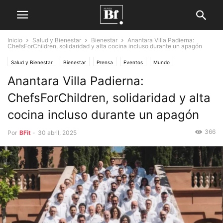
Inicio
Salud y Bienestar
Bienestar
Anantara Villa Padierna:
ChefsForChildren, solidaridad y alta cocina incluso durante un apagón
Salud y Bienestar
Bienestar
Prensa
Eventos
Mundo
Anantara Villa Padierna:
ChefsForChildren, solidaridad y alta
cocina incluso durante un apagón
366
Por
BFit
-
30 abril, 2025