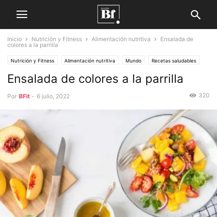
Inicio
Nutrición y Fitness
Alimentación nutritiva
Ensalada de
colores a la parrilla
Nutrición y Fitness
Alimentación nutritiva
Mundo
Recetas saludables
Recetas para veganos
Ensalada de colores a la parrilla
320
Por
BFit
-
6 julio, 2022