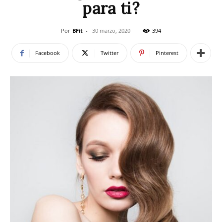
para ti?
Por
BFit
-
30 marzo, 2020
394
Facebook
Twitter
Pinterest