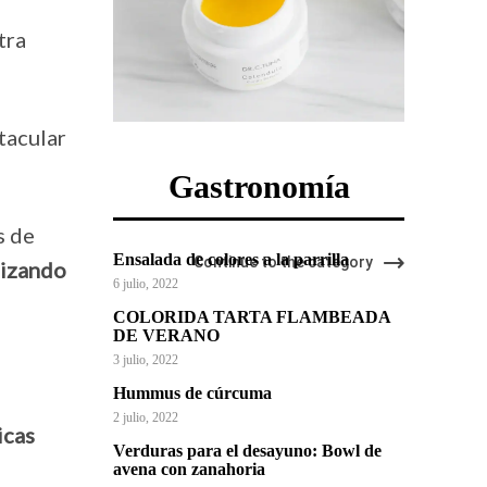
tra
tacular
Gastronomía
s de
Ensalada de colores a la parrilla
Continue to the category
lizando
6 julio, 2022
COLORIDA TARTA FLAMBEADA
DE VERANO
3 julio, 2022
Hummus de cúrcuma
2 julio, 2022
icas
Verduras para el desayuno: Bowl de
avena con zanahoria