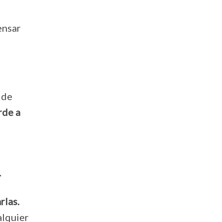
ensar
 de
rde a
.
rlas.
alquier