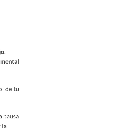
jo
.
timental
l de tu
a pausa
 la