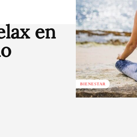
elax en
io
BIENESTAR