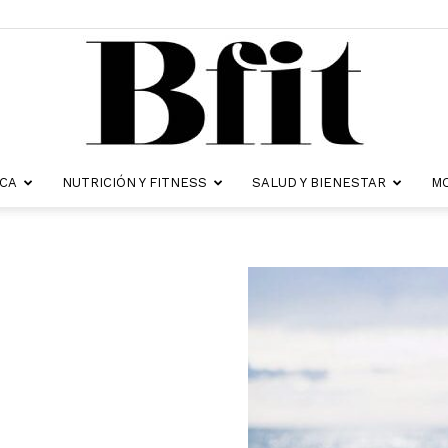
ICA
NUTRICIÓN Y FITNESS
SALUD Y BIENESTAR
MO
Revista
Bfit