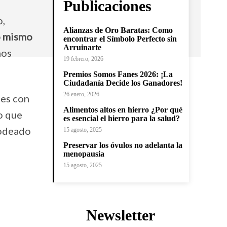
Publicaciones
o,
Alianzas de Oro Baratas: Como
o mismo
encontrar el Símbolo Perfecto sin
Arruinarte
mos
19 febrero, 2026
Premios Somos Fanes 2026: ¡La
Ciudadanía Decide los Ganadores!
26 enero, 2026
des con
Alimentos altos en hierro ¿Por qué
lo que
es esencial el hierro para la salud?
rodeado
15 agosto, 2025
Preservar los óvulos no adelanta la
menopausia
15 agosto, 2025
Newsletter