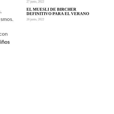
27 junio, 2022
EL MUESLI DE BIRCHER
,
DEFINITIVO PARA EL VERANO
ismos.
26 junio, 2022
 con
niños