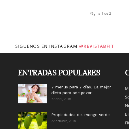
Página 1 de 2
SÍGUENOS EN INSTAGRAM
@REVISTABFIT
ENTRADAS POPULARES
7 menús para 7 días. La mejor
M
dieta para adelgazar
Sa
27 abril, 2018
Nu
B
Propiedades del mango verde
22 octubre, 2018
Fi