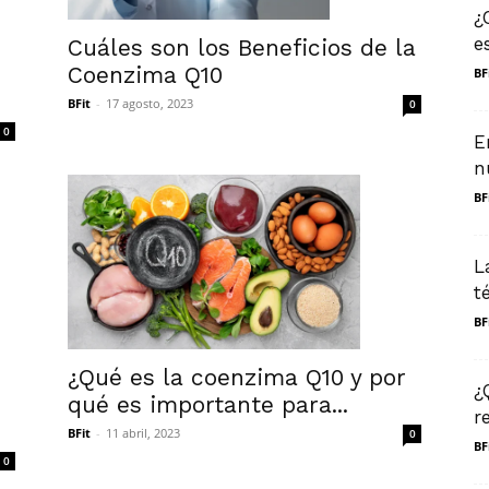
¿
e
Cuáles son los Beneficios de la
Coenzima Q10
BF
BFit
-
17 agosto, 2023
0
0
E
n
BF
L
t
BF
¿Qué es la coenzima Q10 y por
¿
qué es importante para...
r
BFit
-
11 abril, 2023
0
BF
0