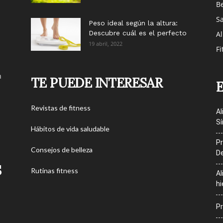
Be
S
Peso ideal según la altura:
Descubre cuál es el perfecto
Al
19 abril, 2022
Fi
n
TE PUEDE INTERESAR
Revistas de fitness
Al
Sí
Hábitos de vida saludable
Pr
Consejos de belleza
De
S
Rutinas fitness
Al
hi
Pr