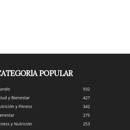
CATEGORÍA POPULAR
undo
932
lud y Bienestar
427
trición y Fitness
342
ienestar
275
tness y Nutrición
253