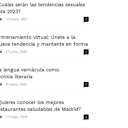
Cuáles serán las tendencias sexuales
ste 2023?
it
-
13 enero, 2023
0
ntrenamiento virtual: Únete a la
ueva tendencia y mantente en forma
it
-
27 junio, 2020
0
a lengua vernácula como
écnica literaria
it
-
8 marzo, 2020
0
Quieres conocer los mejores
estaurantes saludables de Madrid?
it
-
17 mayo, 2018
0