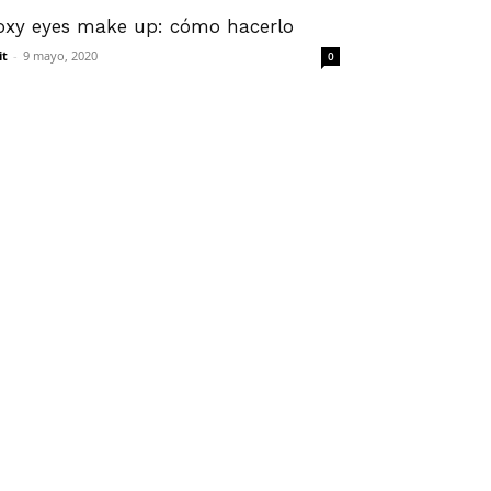
oxy eyes make up: cómo hacerlo
it
-
9 mayo, 2020
0