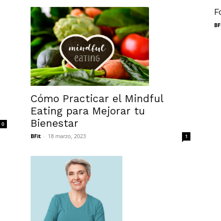
F
BF
Cómo Practicar el Mindful
Eating para Mejorar tu
Bienestar
0
BFit
-
18 marzo, 2023
1