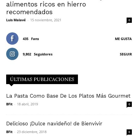
alimentos ricos en hierro
recomendados
Luis Malavé
-
15 noviembre, 2021
0
435
Fans
ME GUSTA
9,802
Seguidores
SEGUIR
ÚLTIMAS PUBLICACIONES
La Pasta Como Base De Los Platos Más Gourmet
BFit
-
18 abril, 2019
0
Delicioso ¡Dulce navideño! de Bienvivir
BFit
-
23 diciembre, 2018
0