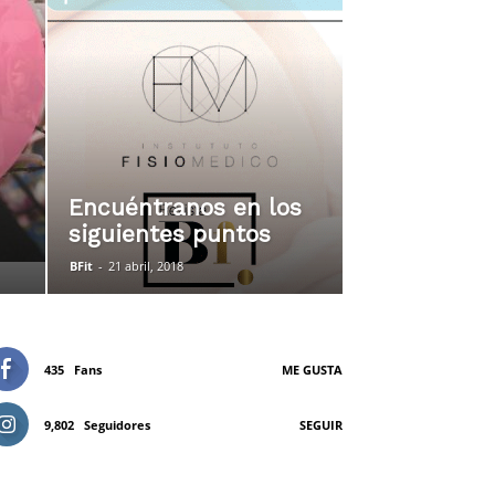
Encuéntranos en los
siguientes puntos
BFit
-
21 abril, 2018
435
Fans
ME GUSTA
9,802
Seguidores
SEGUIR