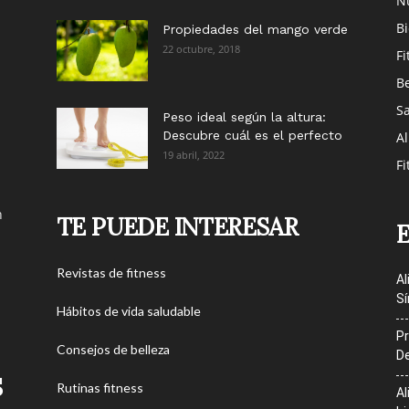
Nu
B
Propiedades del mango verde
22 octubre, 2018
Fi
Be
S
Peso ideal según la altura:
Descubre cuál es el perfecto
Al
19 abril, 2022
Fi
n
TE PUEDE INTERESAR
Revistas de fitness
Al
Sí
Hábitos de vida saludable
Pr
Consejos de belleza
De
S
Rutinas fitness
Al