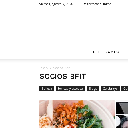
viernes, agosto 7, 2026
Registrarse / Unirse
BELLEZA Y ESTÉT
Inicio
Socios Bfit
SOCIOS BFIT
Belleza
belleza y estética
Blogs
Celebritys
Co