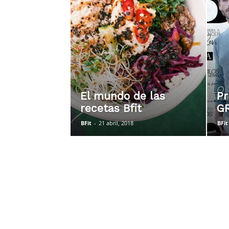
El mundo de las
Pr
recetas Bfit
G
BFit
-
21 abril, 2018
BFit