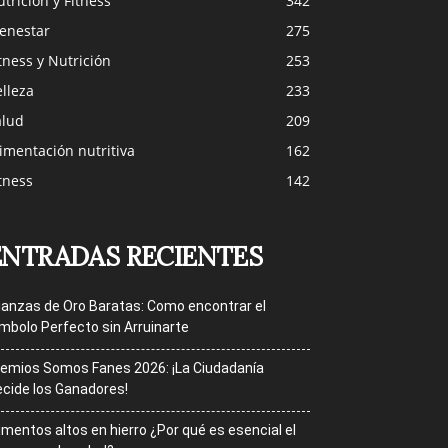
trición y Fitness
342
ienestar
275
tness y Nutrición
253
lleza
233
alud
209
imentación nutritiva
162
tness
142
ENTRADAS RECIENTES
ianzas de Oro Baratas: Como encontrar el
mbolo Perfecto sin Arruinarte
emios Somos Fanes 2026: ¡La Ciudadanía
cide los Ganadores!
imentos altos en hierro ¿Por qué es esencial el