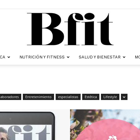
ICA
NUTRICIÓN Y FITNESS
SALUD Y BIENESTAR
MO
Revista
laboradores
Entretenimiento
especialistas
Estética
Lifestyle
Bfit