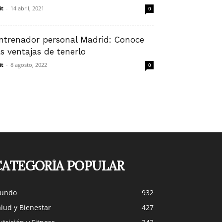
it
-
14 abril, 2021
0
ntrenador personal Madrid: Conoce
as ventajas de tenerlo
it
-
8 agosto, 2022
0
CATEGORÍA POPULAR
undo
932
lud y Bienestar
427