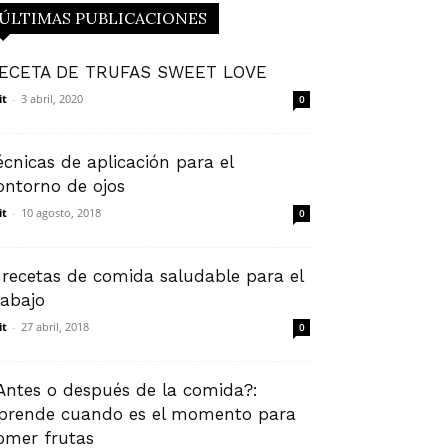
ÚLTIMAS PUBLICACIONES
ECETA DE TRUFAS SWEET LOVE
it
-
3 abril, 2020
0
écnicas de aplicación para el
ontorno de ojos
it
-
10 agosto, 2018
0
 recetas de comida saludable para el
rabajo
it
-
27 abril, 2018
0
Antes o después de la comida?:
prende cuando es el momento para
omer frutas