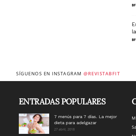
BF
E
l
BF
SÍGUENOS EN INSTAGRAM
@REVISTABFIT
ENTRADAS POPULARES
7 menús para 7 días. La mejor
M
dieta para adelgazar
Sa
27 abril, 2018