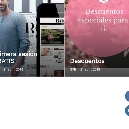
imera sesión
RATIS
Descuentos
-
21 abril, 2018
BFit
-
21 abril, 2018