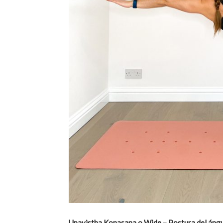
Upavistha Konasana o Wide – Postura del ángu