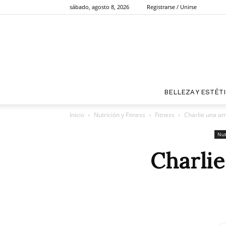
sábado, agosto 8, 2026
Registrarse / Unirse
BELLEZA Y ESTÉT
Inicio
Nutrición y Fitness
Fitness
Charlie una am
Nut
Charlie