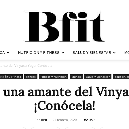
ICA
NUTRICIÓN Y FITNESS
SALUD Y BIENESTAR
MO
Revista
ante del Vinyasa Yoga ¡Conócela!
rición y Fitness
Fitness
Fitness y Nutrición
Mundo
Salud y Bienestar
Yoga en c
 una amante del Viny
¡Conócela!
Bfit
Por
BFit
-
24 febrero, 2020
359