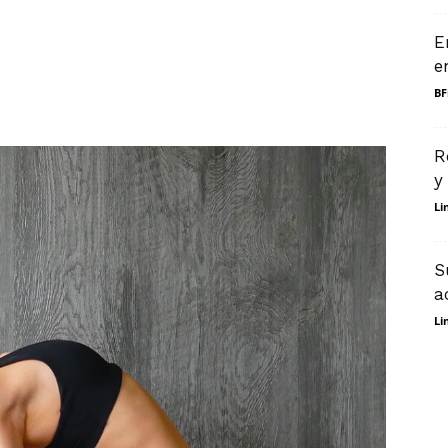
E
e
BF
R
y
Li
S
a
Li