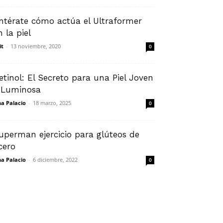
ntérate cómo actúa el Ultraformer
n la piel
it
-
13 noviembre, 2020
0
etinol: El Secreto para una Piel Joven
 Luminosa
na Palacio
-
18 marzo, 2025
0
uperman ejercicio para glúteos de
cero
na Palacio
-
6 diciembre, 2022
0