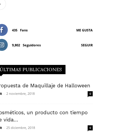
p
435
Fans
ME GUSTA
9,802
Seguidores
SEGUIR
ÚLTIMAS PUBLICACIONES
ropuesta de Maquillaje de Halloween
it
-
2 noviembre, 2018
0
osméticos, un producto con tiempo
e vida…
it
-
25 diciembre, 2018
0