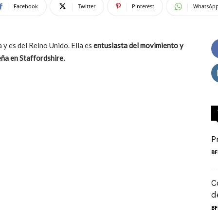
Facebook
Twitter
Pinterest
WhatsAp
 y es del Reino Unido. Ella es
entusiasta del movimiento y
eña en Staffordshire.
P
BF
C
d
BF