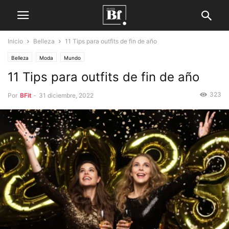
Inicio
Belleza
11 Tips para outfits de fin de año
Belleza
Moda
Mundo
11 Tips para outfits de fin de año
323
Por
BFit
-
31 diciembre, 2022