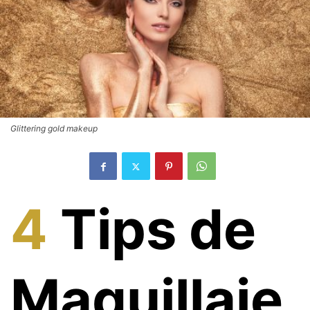
Glittering gold makeup
4
T
ips de
Maquillaje