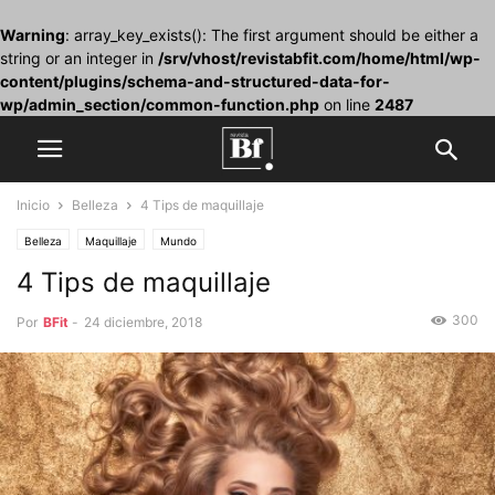
Warning
: array_key_exists(): The first argument should be either a
string or an integer in
/srv/vhost/revistabfit.com/home/html/wp-
content/plugins/schema-and-structured-data-for-
wp/admin_section/common-function.php
on line
2487
Inicio
Belleza
4 Tips de maquillaje
Belleza
Maquillaje
Mundo
4 Tips de maquillaje
300
Por
BFit
-
24 diciembre, 2018