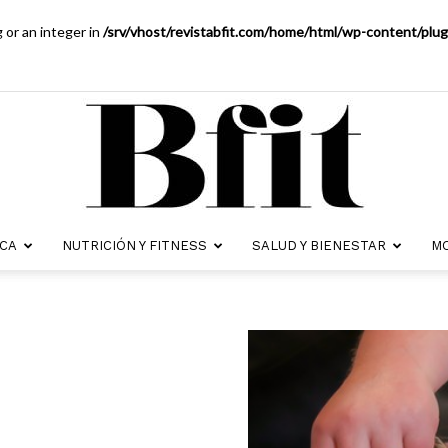
g or an integer in
/srv/vhost/revistabfit.com/home/html/wp-content/pl
ICA
NUTRICIÓN Y FITNESS
SALUD Y BIENESTAR
MO
Revista
Bfit