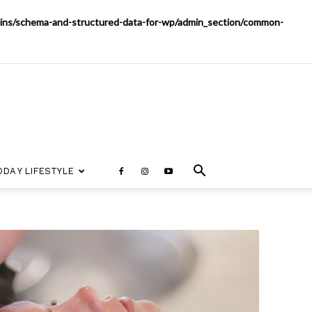
ugins/schema-and-structured-data-for-wp/admin_section/common-
DA Y LIFESTYLE