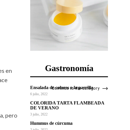
Gastronomía
es en
ace
Ensalada de colores a la parrilla
Continue to the category
6 julio, 2022
COLORIDA TARTA FLAMBEADA
DE VERANO
a, pero
3 julio, 2022
Hummus de cúrcuma
2 julio, 2022