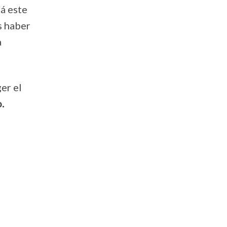
rá este
s haber
a
er el
.