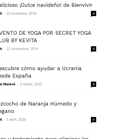
elicioso ¡Dulce navideño! de Bienvivir
it
-
23 diciembre, 2018
0
VENTO DE YOGA POR SECRET YOGA
LUB BY KEVITA
it
-
22 noviembre, 2019
0
escubre cómo ayudar a Ucrania
esde España
is Malavé
-
2 marzo, 2022
0
izcocho de Naranja Húmedo y
egano
it
-
5 abril, 2020
0