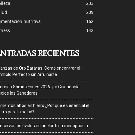
lleza
233
alud
209
imentación nutritiva
162
tness
142
ENTRADAS RECIENTES
ianzas de Oro Baratas: Como encontrar el
mbolo Perfecto sin Arruinarte
emios Somos Fanes 2026: ¡La Ciudadanía
cide los Ganadores!
imentos altos en hierro ¿Por qué es esencial el
erro para la salud?
eservar los óvulos no adelanta la menopausia