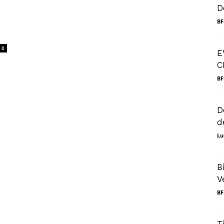
D
BF
0
E
C
BF
D
d
Lu
B
V
BF