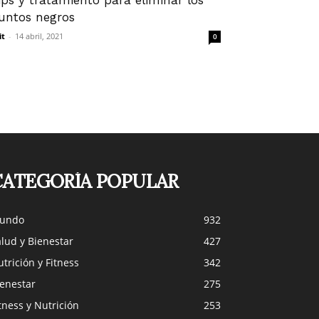
ips y tratamiento para eliminar los
untos negros
it
-
14 abril, 2021
0
CATEGORÍA POPULAR
undo
932
lud y Bienestar
427
trición y Fitness
342
ienestar
275
tness y Nutrición
253