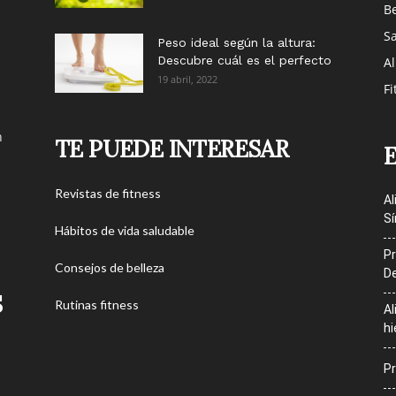
Be
S
Peso ideal según la altura:
Descubre cuál es el perfecto
Al
19 abril, 2022
Fi
n
TE PUEDE INTERESAR
Revistas de fitness
Al
Sí
Hábitos de vida saludable
Pr
Consejos de belleza
De
S
Rutinas fitness
Al
hi
Pr