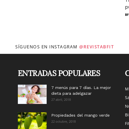
T
p
BF
SÍGUENOS EN INSTAGRAM
@REVISTABFIT
ENTRADAS POPULARES
7 menús para 7 días. La mejor
M
dieta para adelgazar
Sa
27 abril, 2018
Nu
B
Propiedades del mango verde
22 octubre, 2018
Fi