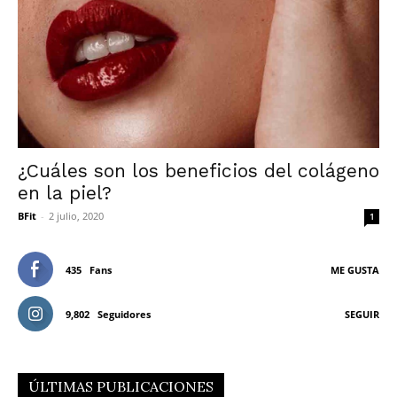
¿Cuáles son los beneficios del colágeno
en la piel?
BFit
-
2 julio, 2020
1
435
Fans
ME GUSTA
9,802
Seguidores
SEGUIR
ÚLTIMAS PUBLICACIONES