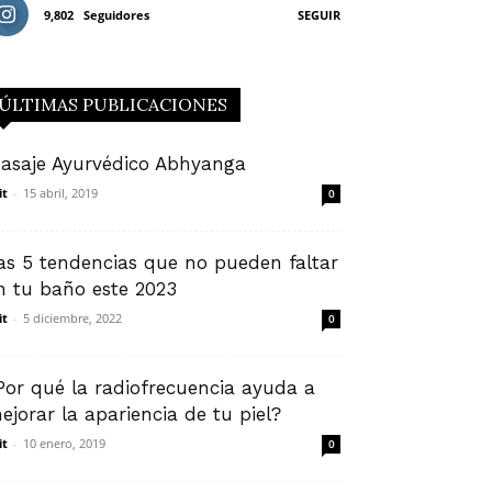
9,802
Seguidores
SEGUIR
ÚLTIMAS PUBLICACIONES
asaje Ayurvédico Abhyanga
it
-
15 abril, 2019
0
as 5 tendencias que no pueden faltar
n tu baño este 2023
it
-
5 diciembre, 2022
0
Por qué la radiofrecuencia ayuda a
ejorar la apariencia de tu piel?
it
-
10 enero, 2019
0