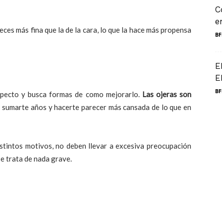
C
e
veces más fina que la de la cara, lo que la hace más propensa
BF
E
E
BF
specto y busca formas de como mejorarlo.
Las ojeras son
 sumarte años y hacerte parecer más cansada de lo que en
tintos motivos, no deben llevar a excesiva preocupación
e trata de nada grave.