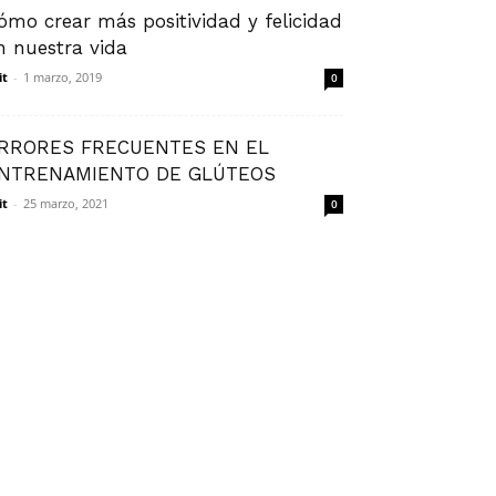
ómo crear más positividad y felicidad
n nuestra vida
it
-
1 marzo, 2019
0
RRORES FRECUENTES EN EL
NTRENAMIENTO DE GLÚTEOS
it
-
25 marzo, 2021
0