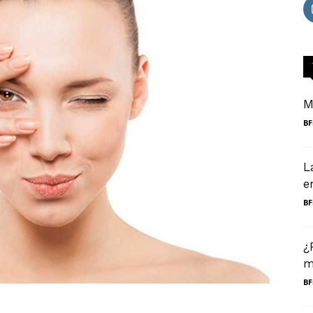
M
BF
L
e
BF
¿
m
BF