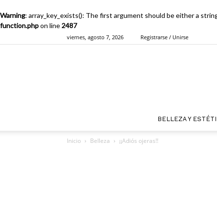
Warning
: array_key_exists(): The first argument should be either a strin
function.php
on line
2487
viernes, agosto 7, 2026
Registrarse / Unirse
BELLEZA Y ESTÉT
Inicio
Belleza
¡¡Adiós ojeras!!