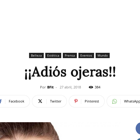
Belleza
Estética
Prensa
Eventos
Mundo
¡¡Adiós ojeras!!
Por
BFit
-
27 abril, 2018
384
Facebook
Twitter
Pinterest
WhatsAp