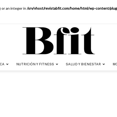
g or an integer in
/srv/vhost/revistabfit.com/home/html/wp-content/pl
ICA
NUTRICIÓN Y FITNESS
SALUD Y BIENESTAR
MO
Revista
Bfit