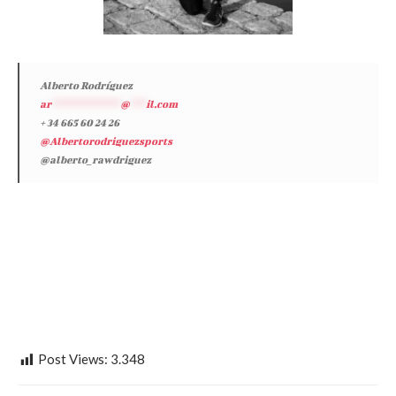
Alberto Rodríguez
ar
*************
@
***
il.com
+ 34 665 60 24 26
@Albertorodriguezsports
@alberto_rawdriguez
Post Views:
3.348