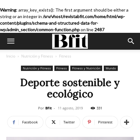
Warning
: array_key_exists(): The first argument should be either a
string or an integer in
/srv/vhost/revistabfit.com/home/html/wp-
content/plugins/schema-and-structured-data-for-
wp/admin_section/common-function.php
on line
2487
Inicio
Nutrición y Fitness
Fitness
Nutrición y Fitness
Fitness
Fitness y Nutrición
Mundo
Deporte sostenible y
ecológico
Por
BFit
-
11 agosto, 2019
331
Facebook
Twitter
Pinterest