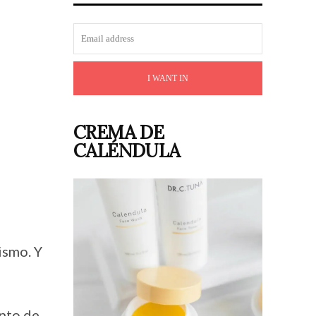
I WANT IN
CREMA DE
CALÉNDULA
ismo. Y
ento de