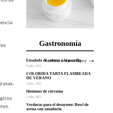
eencia
Gastronomía
les
Ensalada de colores a la parrilla
Continue to the category
6 julio, 2022
COLORIDA TARTA FLAMBEADA
DE VERANO
rasas.
3 julio, 2022
Hummus de cúrcuma
ógicos
2 julio, 2022
Verduras para el desayuno: Bowl de
tes.
avena con zanahoria