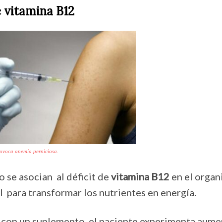
e vitamina B12
rovoca anemia perniciosa.
 se asocian al déficit de
vitamina B12
en el organ
 para transformar los nutrientes en energía.
te con un suplemento, el paciente experimenta aum