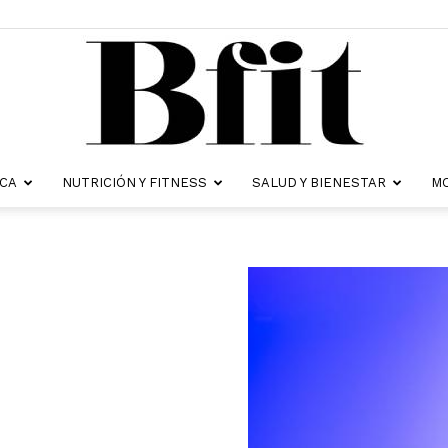
ICA
NUTRICIÓN Y FITNESS
SALUD Y BIENESTAR
MO
Revista
Bfit