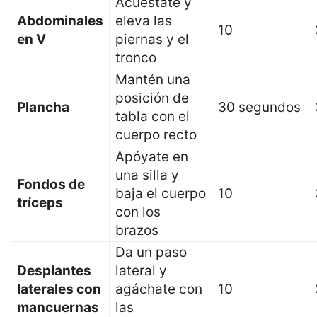
Acuéstate y
Abdominales
eleva las
10
en V
piernas y el
tronco
Mantén una
posición de
Plancha
30 segundos
tabla con el
cuerpo recto
Apóyate en
una silla y
Fondos de
baja el cuerpo
10
tríceps
con los
brazos
Da un paso
Desplantes
lateral y
laterales con
agáchate con
10
mancuernas
las